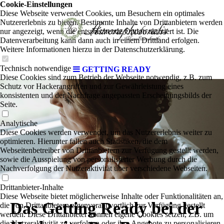
Cookie-Einstellungen
Diese Webseite verwendet Cookies, um Besuchern ein optimales
Nutzererlebnis zu bieten. Bestimmte Inhalte von Drittanbietern werden
nur angezeigt, wenn die entsprechende Option aktiviert ist. Die
Datenverarbeitung kann dann auch in einem Drittland erfolgen.
Weitere Informationen hierzu in der Datenschutzerklärung.
Technisch notwendige
GETTING READY
Diese Cookies sind zum Betrieb der Webseite notwendig, z.B. zum
Schutz vor Hackerangriffen und zur Gewährleistung eines
konsistenten und der Nachfrage angepassten Erscheinungsbilds der
Seite.
Analytische
Diese Cookies werden verwendet, um das Nutzererlebnis weiter zu
optimieren. Hierunter fallen auch Statistiken, die dem
Webseitenbetreiber von Drittanbietern zur Verfügung gestellt werden,
sowie die Ausspielung von personalisierter Werbung durch die
Nachverfolgung der Nutzeraktivität über verschiedene Webseiten.
Drittanbieter-Inhalte
Diese Webseite bietet möglicherweise Inhalte oder Funktionalitäten an,
Das Getting Ready bei der
die von Drittanbietern eigenverantwortlich zur Verfügung gestellt
werden. Diese Drittanbieter können eigene Cookies setzen, z.B. um
die Nutzeraktivität zu verfolgen oder ihre Angebote zu personalisieren